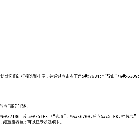
筛选和排序，并通过点击右下角&#x7684;*“导出”*&#x6309;&#x94
主节点”部分详述。

6;后点&#x51FB;*“选项”，*&#x6700;后点&#x51FB;*“钱包”。*&#x