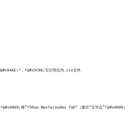
AE;*，*&#x5C06;它们导出为.csv文件。

9009;择”*Show Masternodes Tab“（显示“主节点”*&#x9009;