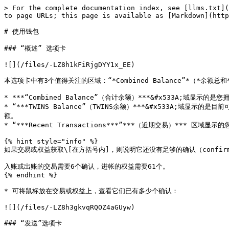
> For the complete documentation index, see [llms.txt](
to page URLs; this page is available as [Markdown](http
# 使用钱包

### “概述” 选项卡

![](/files/-LZ8h1kFiRjgDYY1x_EE)

本选项卡中有3个值得关注的区域：“*Combined Balance”*（*余额总和*）“*
* ***“Combined Balance”（合计余额）***&#x533A;域显示的是您
* “***TWINS Balance”（TWINS余额）***&#x533A;域
额。

* “***Recent Transactions***”***（近期交易）*** 区域
{% hint style="info" %}

如果交易或权益获取\[在方括号内]，则说明它还没有足够的确认（confirm
入账或出账的交易需要6个确认，进帐的权益需要61个。

{% endhint %}

* 可将鼠标放在交易或权益上，查看它们已有多少个确认：

![](/files/-LZ8h3gkvqRQOZ4aGUyw)

### “发送”选项卡
