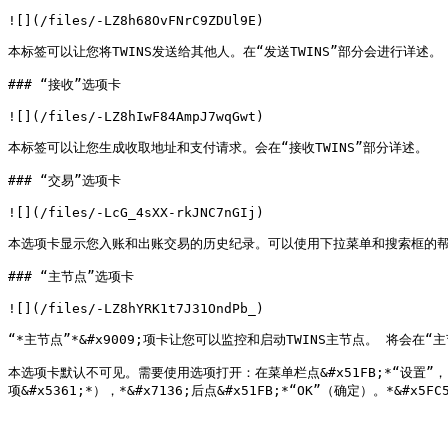
![](/files/-LZ8h68OvFNrC9ZDUl9E)

本标签可以让您将TWINS发送给其他人。在“发送TWINS”部分会进行详述。

### “接收”选项卡

![](/files/-LZ8hIwF84AmpJ7wqGwt)

本标签可以让您生成收取地址和支付请求。会在“接收TWINS”部分详述。

### “交易”选项卡

![](/files/-LcG_4sXX-rkJNC7nGIj)

本选项卡显示您入账和出账交易的历史纪录。可以使用下拉菜单和搜索框的帮助对它们进行
### “主节点”选项卡

![](/files/-LZ8hYRK1t7J31OndPb_)

“*主节点”*&#x9009;项卡让您可以监控和启动TWINS主节点。 将会在“
本选项卡默认不可见。需要使用选项打开：在菜单栏点&#x51FB;*“设置”，*&#x713