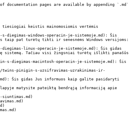
of documentation pages are available by appending `.md` 
 tiesiogiai keistis mainomosiomis vertėmis

-s-diegimas-windows-operacin-je-sistemoje.md): Šis 
s taip pat turėtų tikti ir senesnėms Windows versijoms: 
-diegimas-linux-operacin-je-sistemoje.md): Šis gidas 
ę sistemą. Tačiau visi žingsniai turėtų išlikti panašūs 
in-s-diegimas-macintosh-operacin-je-sistemoje.md): Šis 
/twins-pinigin-s-uzsifravimas-uzrakinimas-ir-
md): Šis gidas Jus informuos kaip galite pasidaryti 
lapyje matysite pateiktą bendrąją informaciją apie 
-siuntimas.md)

avimas.md)

d)
