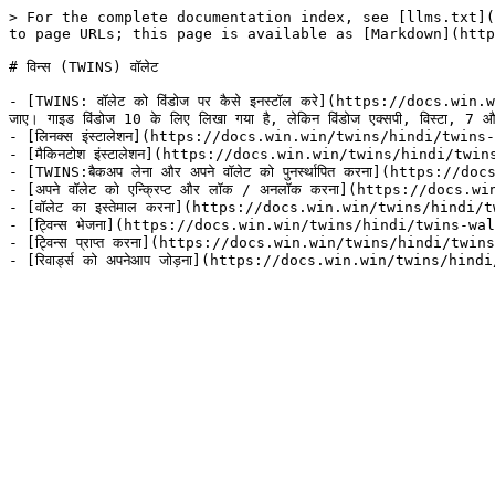
> For the complete documentation index, see [llms.txt](
to page URLs; this page is available as [Markdown](http
# विन्स (TWINS) वॉलेट

- [TWINS: वॉलेट को विंडोज पर कैसे इनस्टॉल करे](https://docs.win.win
जाए। गाइड विंडोज 10 के लिए लिखा गया है, लेकिन विंडोज एक्सपी, विस्टा, 7 
- [लिनक्स इंस्टालेशन](https://docs.win.win/twins/hindi/twins-wa
- [मैकिनटोश इंस्टालेशन](https://docs.win.win/twins/hindi/twins-w
- [TWINS:बैकअप लेना और अपने वॉलेट को पुनर्स्थापित करना](https:
- [अपने वॉलेट को एन्क्रिप्ट और लॉक / अनलॉक करना](https://doc
- [वॉलेट का इस्तेमाल करना](https://docs.win.win/twins/hindi/twins-
- [ट्विन्स भेजना](https://docs.win.win/twins/hindi/twins-wa
- [ट्विन्स प्राप्त करना](https://docs.win.win/twins/hindi/tw