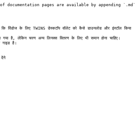
of documentation pages are available by appending `.md` 
िंडोज के लिए TWINS डेस्कटॉप वॉलेट को कैसे डाउनलोड और इंस्टॉल किया 
, लेकिन चरण अन्य लिनक्स वितरण के लिए भी समान होना चाहिए।

गाइड है।

गे
