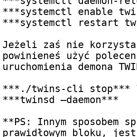
***systemctl daemon-rel
***systemctl enable twi
***systemctl restart tw
Jeżeli zaś nie korzysta
powinieneś użyć polecen
uruchomienia demona TWI
***./twins-cli stop*** \
***twinsd –daemon***

**PS: Innym sposobem sp
prawidłowym bloku, jest