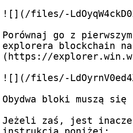
![](/files/-LdOyqW4ckD0
Porównaj go z pierwszym
explorera blockchain na
(https://explorer.win.wi
![](/files/-LdOyrnV0ed4
Obydwa bloki muszą się 
Jeżeli zaś, jest inacze
instrukcją poniżej:
