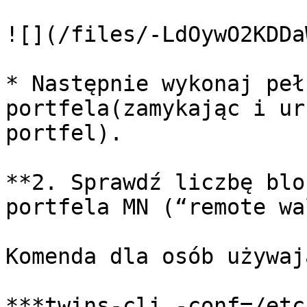
![](/files/-LdOywO2KDDa
* Następnie wykonaj peł
portfela(zamykając i ur
portfel).

**2. Sprawdź liczbę blo
portfela MN (“remote wa
Komenda dla osób używaj
***twins-cli -conf=/etc