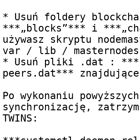
* Usuń foldery blockcha
***„blocks”*** i ***„ch
używasz skryptu nodemas
var / lib / masternodes
* Usuń pliki .dat : ***
peers.dat*** znajdujące
Po wykonaniu powyższych
synchronizację, zatrzym
TWINS:
