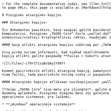
> For the complete documentation index, see [llms.txt](
to page URLs; this page is available as [Markdown](http
# Piniginės atsarginės kopijos

### Atsarginės kopijos:

Šis dokumentas paaiškins, kaip saugiai galite pasidaryt
kompiuteriui. Piniginės „TWINS Core“ faile „wallet.dat“
asmeniniai/viešieji kriptografiniai raktai, naudojami J
#### Kaip atlikti atsarginės kopijos sukūrimą per „TWIN
Visų pirma norime informuoti, kad niekad neatliktumėte 
kopiją atlikti galite paspaudę **Failas > Sukurti atsar
![](/files/-Lf0Y1T1zqBcQAyIYXRY)

Kuomet pasirinksite atlikti atsarginę kopiją, pamatysit
šiam failui, tada pasirinkite norimą vietą ir paspauski
#### Atsarginės kopijos atlikimas nusikopijuojant „wall
**Jeigu „TWINS Core“ šiuo metu yra išjungta**, galite p
duomenų aplankale. Piniginės diegimo metu Jūs galėjote 
operacinėse sistemose, yra laikomi:

* **„Windows“ operacinėje sistemoje**
