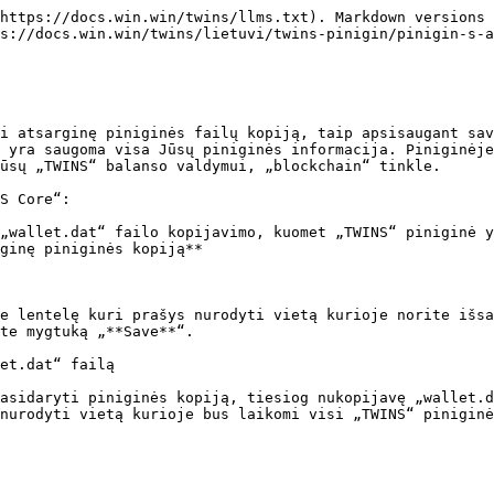
https://docs.win.win/twins/llms.txt). Markdown versions 
s://docs.win.win/twins/lietuvi/twins-pinigin/pinigin-s-a
i atsarginę piniginės failų kopiją, taip apsisaugant sav
 yra saugoma visa Jūsų piniginės informacija. Piniginėje
ūsų „TWINS“ balanso valdymui, „blockchain“ tinkle.

S Core“:

„wallet.dat“ failo kopijavimo, kuomet „TWINS“ piniginė y
ginę piniginės kopiją**

e lentelę kuri prašys nurodyti vietą kurioje norite išsa
te mygtuką „**Save**“.

et.dat“ failą

asidaryti piniginės kopiją, tiesiog nukopijavę „wallet.d
nurodyti vietą kurioje bus laikomi visi „TWINS“ piniginė