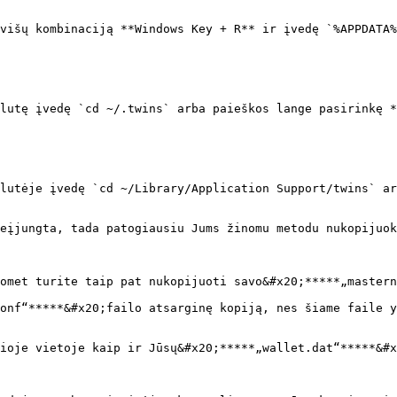
eįjungta, tada patogiausiu Jums žinomu metodu nukopijuok
omet turite taip pat nukopijuoti savo&#x20;*****„mastern
onf“*****&#x20;failo atsarginę kopiją, nes šiame faile y
ioje vietoje kaip ir Jūsų&#x20;*****„wallet.dat“*****&#x