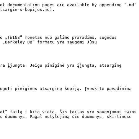
of documentation pages are available by appending `.md` 
tsargin-s-kopijos.md).

o „TWINS“ monetas nuo galimo praradimo, sugedus 
 „Berkeley DB“ formatu yra saugomi Jūsų 
ra įjungta. Jeigu piniginė yra įjungta, atsarginę 
ugoti piniginės atsarginę kopiją. Įveskite pavadinimą 
at“ failą į kitą vietą. Šis failas yra saugojamas twins 
s duomenys. Pagal nutylėjimą šie duomenys, skirtinose 