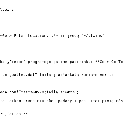
ite „wallet.dat“ failą į aplankalą kuriame norite 
ode.conf“*****&#x20;failą.**&#x20;

ra laikomi rankiniu būdų padaryti pakitimai piniginės 
20;failas.**
