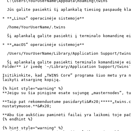
  C:\Users\YourUserName\Appdata\Roaming\twins

  Jūs galite pasiekti šį aplankalą tiesiog paspaudę klavišų kombinaciją **Windows Key + R** ir įvedę `%APPDATA%\twins`

* **„Linux“ operacinėje sistemoje**

  /home/YourUserName/.twins

  Šį aplankalą galite pasiekti į terminalo komandinę eilutę įvedę `cd ~/.twins` arba paieškos lange pasirinkę **Go > Enter Location...** ir įvedę `~/.twins`

* **„macOS“ operacinėje sistemoje**

  /Users/YourUserName/Library/Application Support/twins

  Šį aplankalą galite pasiekti terminalo komandinėje eilutėje įvedę `cd ~/Library/Application Support/twins` arba „Finder“ programoje galime pasirinkti **Go > Go To 
Folder** ir įvedę `~/Library/Application Support/twins`

Įsitikinkite, kad „TWINS Core“ programa šiuo metu yra n
laikyti atsarginę kopiją.

{% hint style="warning" %}

**Jeigu su šia pinigine esate sujungę „masternodes“, tu
**Taip pat rekomenduotume pasidaryti&#x20;*****„twins.c
nustatymuose.**&#x20;

**Abu šie aukščiau paminėti failai yra laikomi toje pač
{% endhint %}

{% hint style="warning" %}
