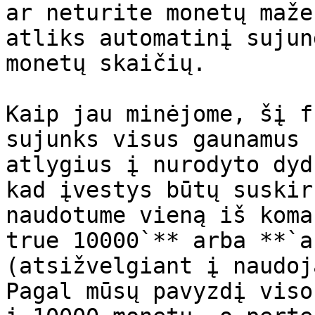
ar neturite monetų maže
atliks automatinį sujun
monetų skaičių.

Kaip jau minėjome, šį f
sujunks visus gaunamus 
atlygius į nurodyto dyd
kad įvestys būtų suskir
naudotume vieną iš koma
true 10000`** arba **`a
(atsižvelgiant į naudoj
Pagal mūsų pavyzdį viso