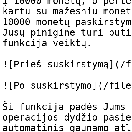
į 10000 monetų, o perte
kartu su mažesniu monet
10000 monetų paskirstym
Jūsų piniginė turi būti
funkcija veiktų.

![Prieš suskirstymą](/f
![Po suskirstymo](/file
Ši funkcija padės Jums 
operacijos dydžio pasie
automatinis gaunamo atl