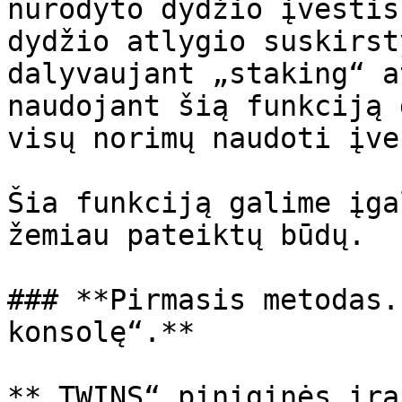
nurodyto dydžio įvestis
dydžio atlygio suskirst
dalyvaujant „staking“ a
naudojant šią funkciją 
visų norimų naudoti įve
Šia funkciją galime įga
žemiau pateiktų būdų.

### **Pirmasis metodas.
konsolę“.**

**„TWINS“ piniginės įra