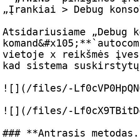
„Įrankiai > Debug konso
Atsidariusiame „Debug k
komand&#x105;**`autocom
vietoje x reikšmės įves
kad sistema suskirstytų
![](/files/-Lf0cVP0HpQN
![](/files/-Lf0cX9TBitD
### **Antrasis metodas.