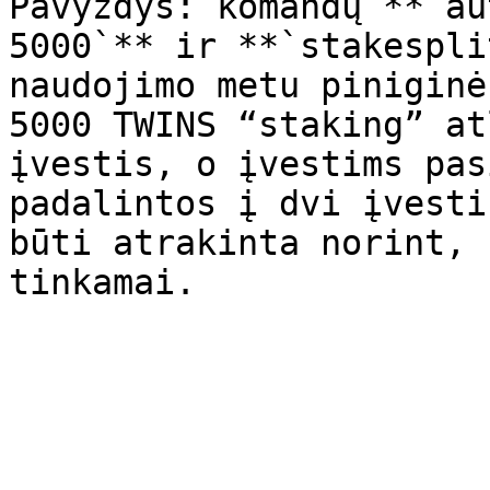
Pavyzdys: komandų **`au
5000`** ir **`stakespli
naudojimo metu piniginė
5000 TWINS “staking” at
įvestis, o įvestims pas
padalintos į dvi įvesti
būti atrakinta norint, 