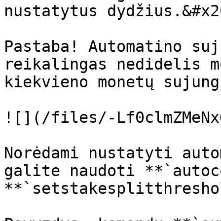
nustatytus dydžius.&#x20
Pastaba! Automatino suj
reikalingas nedidelis m
kiekvieno monetų sujung
![](/files/-Lf0clmZMeNx
Norėdami nustatyti auto
galite naudoti **`autoc
**`setstakesplitthresho