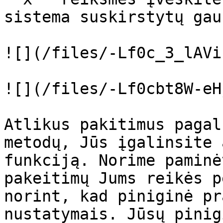
sistema suskirstytų gau
![](/files/-Lf0c_3_lAVi
![](/files/-Lf0cbt8W-eH
Atlikus pakitimus pagal
metodų, Jūs įgalinsite 
funkciją. Norime paminė
pakeitimų Jums reikės p
norint, kad piniginė pr
nustatymais. Jūsų pinig