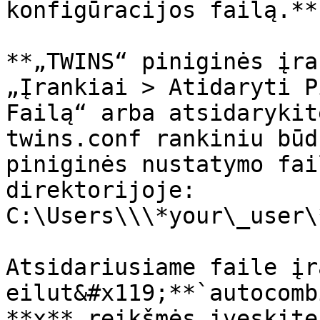
konfigūracijos failą.**

**„TWINS“ piniginės įra
„Įrankiai > Atidaryti P
Failą“ arba atsidarykit
twins.conf rankiniu būd
piniginės nustatymo fai
direktorijoje: 
C:\Users\\\*your\_user\
Atsidariusiame faile įr
eilut&#x119;**`autocomb
**x** reikšmės įveskite