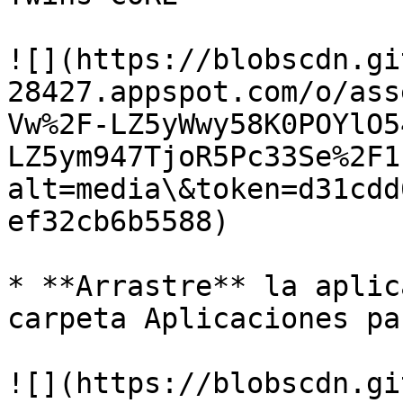
![](https://blobscdn.gi
28427.appspot.com/o/ass
Vw%2F-LZ5yWwy58K0POYlO5
LZ5ym947TjoR5Pc33Se%2F1
alt=media\&token=d31cdd
ef32cb6b5588)

* **Arrastre** la aplic
carpeta Aplicaciones pa
![](https://blobscdn.gi