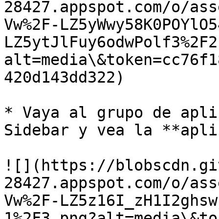
28427.appspot.com/o/ass
Vw%2F-LZ5yWwy58K0POYlO5
LZ5ytJlFuy6odwPolf3%2F2
alt=media\&token=cc76f1
420d143dd322)

* Vaya al grupo de apli
Sidebar y vea la **apli
![](https://blobscdn.gi
28427.appspot.com/o/ass
Vw%2F-LZ5z16I_zH1I2ghsw
1%2F3.png?alt=media\&to