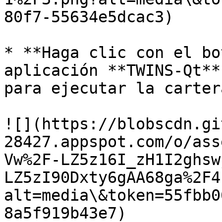
80f7-55634e5dcac3)

* **Haga clic con el bo
aplicación **TWINS-Qt**
para ejecutar la cartera
![](https://blobscdn.gi
28427.appspot.com/o/ass
Vw%2F-LZ5z16I_zH1I2ghsw
LZ5zI90Dxty6gAA68ga%2F4
alt=media\&token=55fbb0
8a5f919b43e7)
