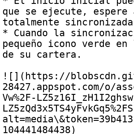
* El inicio inicial pue
que se ejecute, espere 
totalmente sincronizada
* Cuando la sincronizac
pequeño icono verde en 
de su cartera.

![](https://blobscdn.gi
28427.appspot.com/o/ass
Vw%2F-LZ5z16I_zH1I2ghsw
LZ5zQd3x5TS4yFvkGq5%2FS
alt=media\&token=39b413