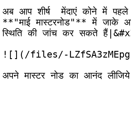
अब आप शीर्ष  मेंदाएं कोने में प
**"माई मास्टरनोड"** में जाके अप
स्थिति की जांच कर सकते हैं|&#x
![](/files/-LZfSA3zMEpg