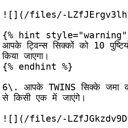
![](/files/-LZfJErgv3lh
{% hint style="warning" 
आपके ट्विन्स सिक्कों को 10 पुष्टिय
किया जाएगा।

{% endhint %}

6\. आपके TWINS सिक्के जमा करने
से किसी एक में जाएंगे।

![](/files/-LZfJGkzdv9D