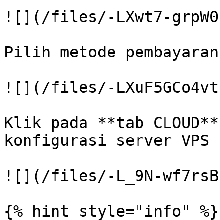
![](/files/-LXwt7-grpW0
Pilih metode pembayaran
![](/files/-LXuF5GCo4vt
Klik pada **tab CLOUD**
konfigurasi server VPS 
![](/files/-L_9N-wf7rsB
{% hint style="info" %}
