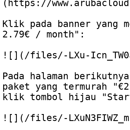
(https://www.arubacloud
Klik pada banner yang m
2.79€ / month":

![](/files/-LXu-Icn_TW0
Pada halaman berikutnya
paket yang termurah "€2
klik tombol hijau "Star
![](/files/-LXuN3FIWZ_m