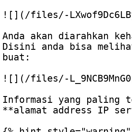
![](/files/-LXwof9Dc6LB
Anda akan diarahkan keh
Disini anda bisa meliha
buat:

![](/files/-L_9NCB9MnG0
Informasi yang paling t
**alamat address IP ser
{% hint style="warning" 