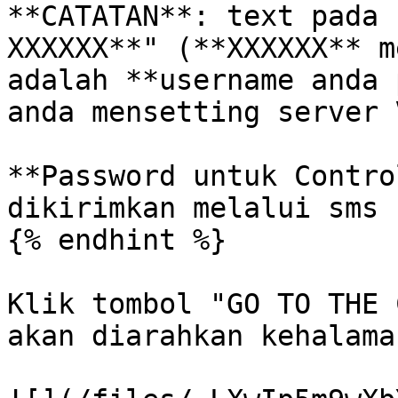
**CATATAN**: text pada 
XXXXXX**" (**XXXXXX** m
adalah **username anda 
anda mensetting server 
**Password untuk Contro
dikirimkan melalui sms 
{% endhint %}

Klik tombol "GO TO THE 
akan diarahkan kehalama