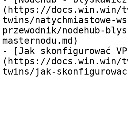
(https://docs.win.win/t
twins/natychmiastowe-ws
przewodnik/nodehub-blys
masternodu.md)

- [Jak skonfigurować VP
(https://docs.win.win/t