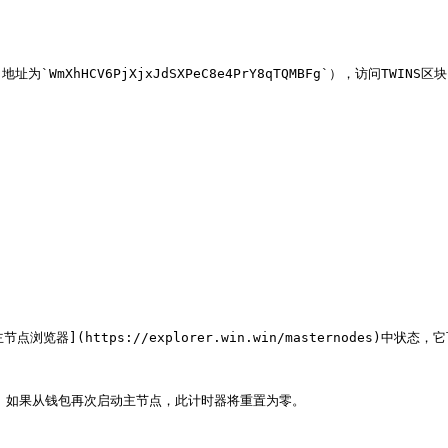
V6PjXjxJdSXPeC8e4PrY8qTQMBFg`），访问TWINS区块[浏览器]
](https://explorer.win.win/masternodes)中状态，它
。如果从钱包再次启动主节点，此计时器将重置为零。
