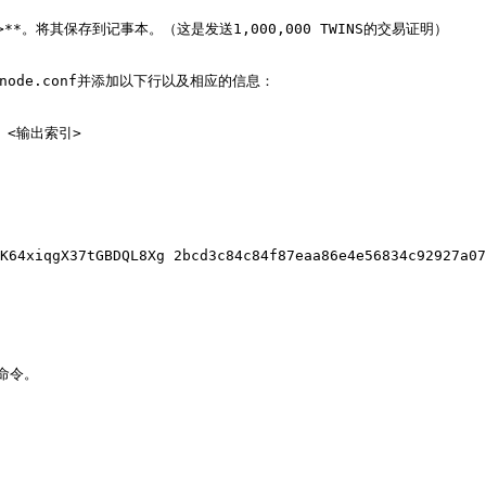
出索引>**。将其保存到记事本。（这是发送1,000,000 TWINS的交易证明）

ode.conf并添加以下行以及相应的信息：

> <输出索引>

K64xiqgX37tGBDQL8Xg 2bcd3c84c84f87eaa86e4e56834c92927a07
命令。
