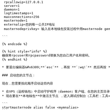
 rpcallowip=127.0.0.1

 server=1

 daemon=1

 logtimestamps=1

 maxconnections=256

 masternode=1

 externalip=您的唯一公共IP地址

 masternodeprivkey= 输入在本地钱包安装过程中用masternode genkey命令生成的主节点私钥

```

{% endcode %}

{% hint style="info" %}

确保将rpcuser和rpcpassword替换为您自己用户名和密码。

{% endhint %}

* 要退出编辑器&#x6309;**`esc`** ，再按 **`:wq!`** 然后再按 **
### 启动您的主节点：

现在，您需要按此顺序启动这些内容

* 在VPS（远程钱包）中启动守护程序（daemon）客户端。在您的主页目录中
* 现在要在**本地钱包**中激活主节点 ，进入调试控制台（工具栏：工具
```

startmasternode alias false <mymnalias>
