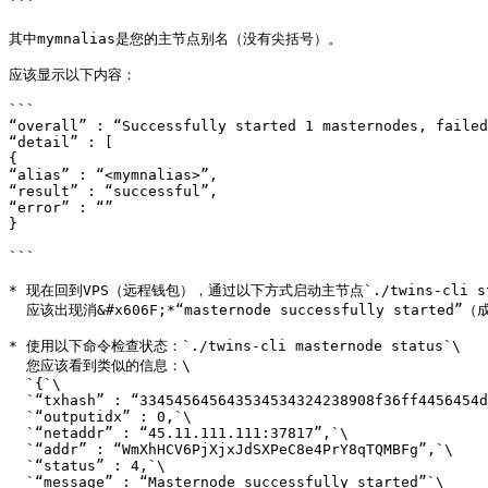
```

其中mymnalias是您的主节点别名（没有尖括号）。

应该显示以下内容：

```

“overall” : “Successfully started 1 masternodes, failed
“detail” : [

{

“alias” : “<mymnalias>”,

“result” : “successful”,

“error” : “”

}

```

* 现在回到VPS（远程钱包），通过以下方式启动主节点`./twins-cli startm
  应该出现消&#x606F;*“masternode successfully started”（成功启动主节点）*

* 使用以下命令检查状态：`./twins-cli masternode status`\

  您应该看到类似的信息：\

  `{`\

  `“txhash” : “334545645643534534324238908f36ff4456454dfffff51311”,`\

  `“outputidx” : 0,`\

  `“netaddr” : “45.11.111.111:37817”,`\

  `“addr” : “WmXhHCV6PjXjxJdSXPeC8e4PrY8qTQMBFg”,`\

  `“status” : 4,`\

  `“message” : “Masternode successfully started”`\
