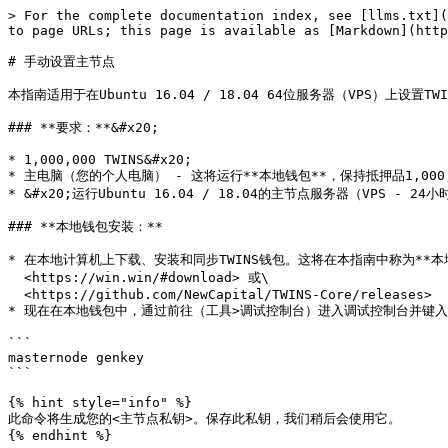
> For the complete documentation index, see [llms.txt](
to page URLs; this page is available as [Markdown](http
# 手动设置主节点

本指南适用于在Ubuntu 16.04 / 18.04 64位服务器（VPS）上设置
### **要求：**&#x20;

* 1,000,000 TWINS&#x20;

* 主电脑（您的个人电脑） - 这将运行**本地钱包**，保持抵押品1,000,
* &#x20;运行Ubuntu 16.04 / 18.04的主节点服务器（VPS -
### **本地钱包安装：**

* 在本地计算机上下载、安装和同步TWINS钱包。这将在本指南中称为**本
  <https://win.win/#download> 或\

  <https://github.com/NewCapital/TWINS-Core/releases>

* 现在在本地钱包中，通过前往（工具>调试控制台）进入调试控制台并键入
```

masternode genkey

```

{% hint style="info" %}

此命令将生成您的<主节点私钥>。保存此私钥，我们稍后会使用它。

{% endhint %}
