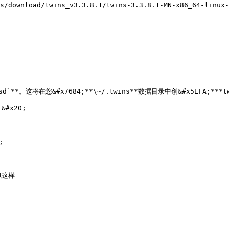
这将在您&#x7684;**\~/.twins**数据目录中创&#x5EFA;***twins
#x20;



这样
