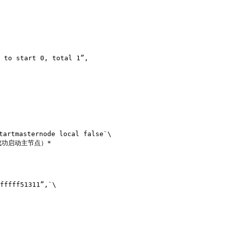
 to start 0, total 1”,

asternode local false`\
