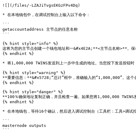
![](/files/-LZAJiTvgsEKGzFPv4Dq)

* 在本地钱包中，在调试控制台上输入以下命令：

```

getaccountaddress 主节点的任意名称

```

{% hint style="info" %}

这将为您的主节点创建一个钱包地址和一&#x4E2A;**<主节点名称>**。
{% endhint %}

* 将1,000,000 TWINS发送到上一步中生成的地址。当您按下发送
{% hint style="warning" %}

**重要信息：**&#x5728;“总计”框中，准确输入的“1,000,00
{% endhint %}

{% hint style="danger" %}

**100％确保地址复制正确，并且检查一遍。如果您将1,000,000 TWIN
{% endhint %}

* 在本地钱包，等待16个确认，然后进入调试控制台（工具栏：工具>调试控
```

masternode outputs

```
