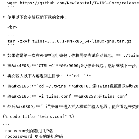
  wget https://github.com/NewCapital/TWINS-Core/releases/download/twins_v3.3.8.1/twins-3.3.8.1-MN-x86_64-linux-gnu.tar.gz

  ```

* 使用以下命令解压缩下载的文件：

  <br>

  ```

  tar -zxvf twins-3.3.8.1-MN-x86_64-linux-gnu.tar.gz

  ```

* 如果这是第一次在VPS中运行钱包，你将需要尝试启动钱包。**`./twinsd`**。
* 按&#x4E0B;**`CTRL+C`**&#x9000;出/停止钱包，然后继续下一步。&
* 再次输入以下内容返回主目录： **`cd ~`**

* 输&#x5165;**`cd ~/.twins`**&#x8F6C;到Twins数据目录&#x20;
* 输&#x5165;**`vi twins.conf`**&#x6253;开twins.conf

* 然后&#x6309;**“ i”按钮**进入插入模式并输入配置，使它看起来类似
{% code title="twins.conf" %}

```

 rpcuser=长的随机用户名

 rpcpassword=更长的随机密码
