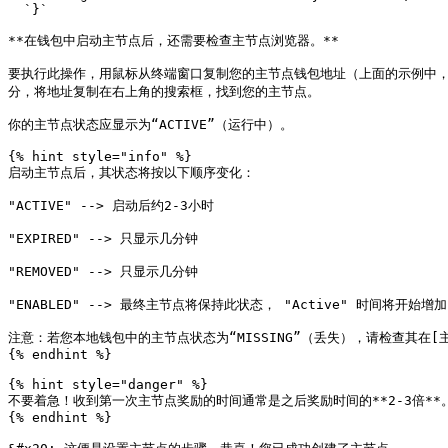
  `}`

**在钱包中启动主节点后，还需要检查主节点浏览器。**

要执行此操作，用鼠标从终端窗口复制您的主节点钱包地址（上面的示例中，地址为`WmXhHC
分，将地址复制在右上角的搜索框，找到您的主节点。

你的主节点状态应显示为“ACTIVE”（运行中）。

{% hint style="info" %}

启动主节点后，其状态将按以下顺序变化：

"ACTIVE" --> 启动后约2-3小时

"EXPIRED" --> 只显示几分钟

"REMOVED" --> 只显示几分钟

"ENABLED" --> 最终主节点将保持此状态， "Active" 时间将开始增加

注意：若您本地钱包中的主节点状态为“MISSING”（丢失），请检查其在[主节点浏览器
{% endhint %}

{% hint style="danger" %}

不要着急！收到第一次主节点奖励的时间通常是之后奖励时间的**2-3倍**
{% endhint %}
