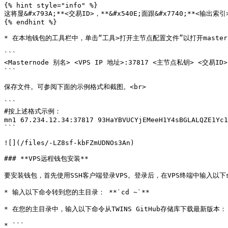
{% hint style="info" %}

这将显&#x793A;**<交易ID>，**&#x540E;面跟&#x7740;**<输
{% endhint %}

* 在本地钱包的工具栏中，单击“工具>打开主节点配置文件”以打开mastern
```

<Masternode 别名> <VPS IP 地址>:37817 <主节点私钥> <交易ID
```

保存文件。可参阅下面的示例格式和截图。<br>

```

#按上述格式示例：

mn1 67.234.12.34:37817 93HaYBVUCYjEMeeH1Y4sBGLALQZE1Yc1
```

![](/files/-LZ8sf-kbFZmUDNOs3An)

### **VPS远程钱包安装**

要安装钱包，首先使用SSH客户端登录VPS。登录后，在VPS终端中输入以下
* 输入以下命令转到您的主目录： **`cd ~`**

* 在您的主目录中，输入以下命令从TWINS GitHub存储库下载最新版本：

* ```
