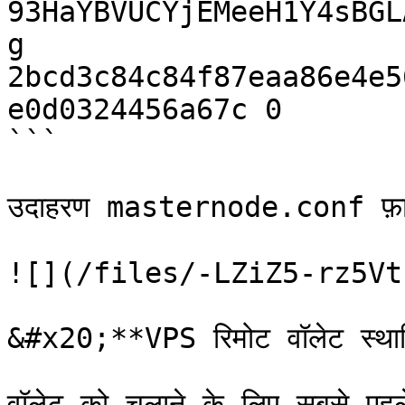
93HaYBVUCYjEMeeH1Y4sBGL
g 
2bcd3c84c84f87eaa86e4e5
e0d0324456a67c 0

```

उदाहरण masternode.conf फ़ा
![](/files/-LZiZ5-rz5Vt
&#x20;**VPS रिमोट वॉलेट स्थापि
वॉलेट को चलाने के लिए सबसे पह