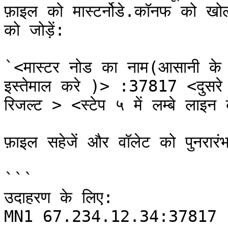
फ़ाइल को मास्टर्नोडे.कॉनफ को खो
को जोड़ें:

`<मास्टर नोड का नाम(आसानी के ल
इस्तेमाल करे )> :37817 <दुसरे स्
रिजल्ट > <स्टेप ५ में लम्बे लाइन
फ़ाइल सहेजें और वॉलेट को पुनरारंभ
```

उदाहरण के लिए:

MN1 67.234.12.34:37817 