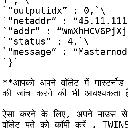
1”,`\

`“outputidx” : 0,`\

`“netaddr” : “45.11.111
`“addr” : “WmXhHCV6PjXj
`“status” : 4,`\

`“message” : “Masternod
`}`

**आपको अपने वॉलेट में मास्टर्नोड श
की जांच करने की भी आवश्यकता ह
ऐसा करने के लिए, अपने माउस से अ
वॉलेट पते को कॉपी करें , TWINS ए