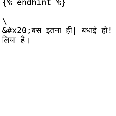
{% endhint %}

\

&#x20;बस इतना ही| बधाई हो! आपन