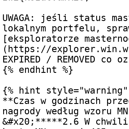
UWAGA: jeśli status mas
lokalnym portfelu, spra
[eksploratorze masterno
(https://explorer.win.w
EXPIRED / REMOVED co oz
{% endhint %}

{% hint style="warning" 
**Czas w godzinach prze
nagrody według wzoru MN
&#x20;*****2.6 W chwili