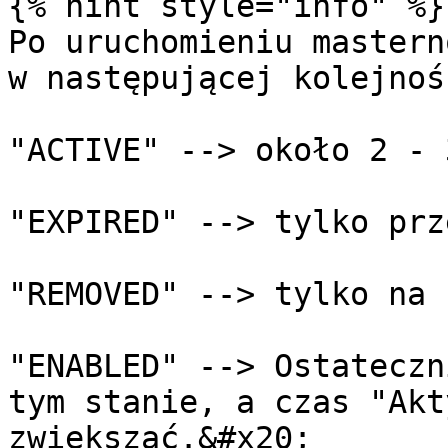
{% hint style="info" %}

Po uruchomieniu mastern
w następującej kolejnośc
"ACTIVE" --> około 2 - 
"EXPIRED" --> tylko prz
"REMOVED" --> tylko na 
"ENABLED" --> Ostateczn
tym stanie, a czas "Akt
zwiększać.&#x20;
