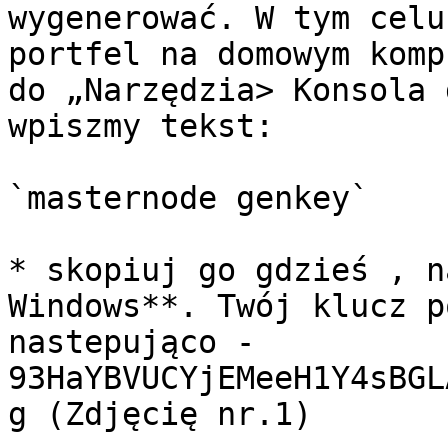
wygenerować. W tym celu
portfel na domowym komp
do „Narzędzia> Konsola 
wpiszmy tekst:

`masternode genkey`

* skopiuj go gdzieś , n
Windows**. Twój klucz p
nastepująco - 
93HaYBVUCYjEMeeH1Y4sBGL
g (Zdjęcię nr.1)
