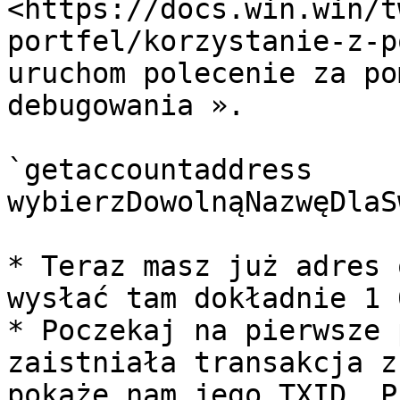
<https://docs.win.win/t
portfel/korzystanie-z-p
uruchom polecenie za po
debugowania ».

`getaccountaddress 
wybierzDowolnąNazwęDlaS
* Teraz masz już adres 
wysłać tam dokładnie 1 
* Poczekaj na pierwsze 
zaistniała transakcja z
pokażę nam jego TXID. P