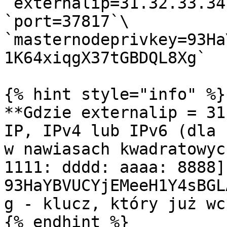
`externalip=31.32.33.34`
`port=37817`\

`masternodeprivkey=93Ha
1K64xiqgX37tGBDQL8Xg`

{% hint style="info" %}

**Gdzie externalip = 31
IP, IPv4 lub IPv6 (dla 
w nawiasach kwadratowyc
1111: dddd: aaaa: 8888]
93HaYBVUCYjEMeeH1Y4sBGL
g - klucz, który już wc
{% endhint %}
