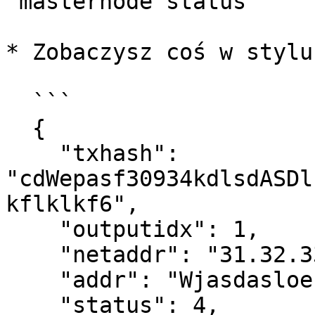
`masternode status`

* Zobaczysz coś w stylu
  ```

  {

    "txhash": 
"cdWepasf30934kdlsdASDl
kflklkf6",

    "outputidx": 1,

    "netaddr": "31.32.33.34:37817",

    "addr": "Wjasdasloerw9lsdsdf234d2",

    "status": 4,
