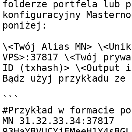
folderze portfela lub p
konfiguracyjny Masterno
poniżej:

\<Twój Alias MN> \<Unik
VPS>:37817 \<Twój prywa
ID (txhash)> \<Output i
Bądz użyj przykładu ze 
```

#Przykład w formacie po
MN 31.32.33.34:37817 
93HaYBVUCYjEMeeH1Y4sBGL