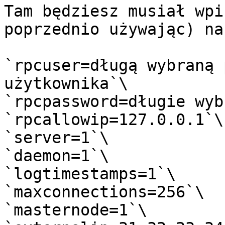
Tam będziesz musiał wpi
poprzednio używając) na
`rpcuser=długą wybraną 
użytkownika`\

`rpcpassword=długie wyb
`rpcallowip=127.0.0.1`\

`server=1`\

`daemon=1`\

`logtimestamps=1`\

`maxconnections=256`\

`masternode=1`\
