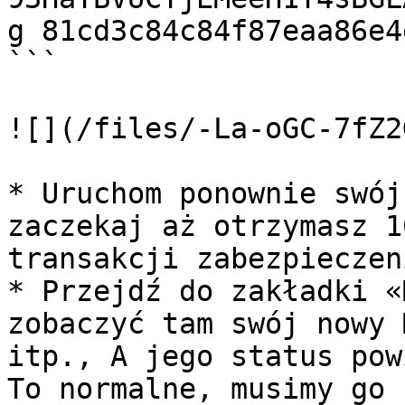
g 81cd3c84c84f87eaa86e4e
```

![](/files/-La-oGC-7fZ2
* Uruchom ponownie swój
zaczekaj aż otrzymasz 1
transakcji zabezpieczen
* Przejdź do zakładki «
zobaczyć tam swój nowy 
itp., A jego status pow
To normalne, musimy go 