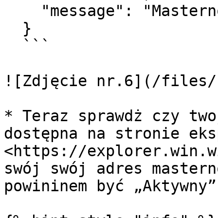
    "message": "Masternode successfully started"

  }

  ```

![Zdjęcie nr.6](/files/
* Teraz sprawdż czy two
dostępna na stronie eks
<https://explorer.win.w
swój swój adres mastern
powininem być „Aktywny”.