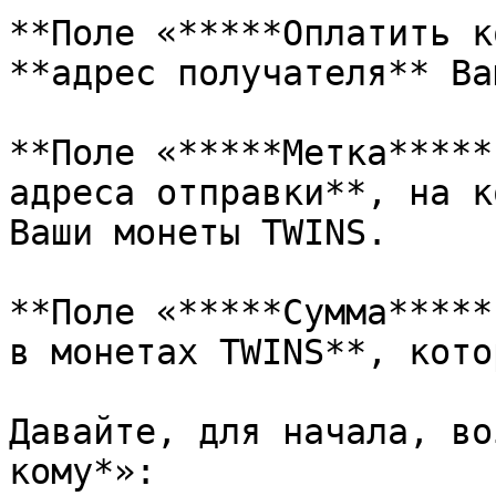
**Поле «*****Оплатить к
**адрес получателя** Ва
**Поле «*****Метка*****
адреса отправки**, на к
Ваши монеты TWINS.

**Поле «*****Сумма*****
в монетах TWINS**, кото
Давайте, для начала, во
кому*»:
