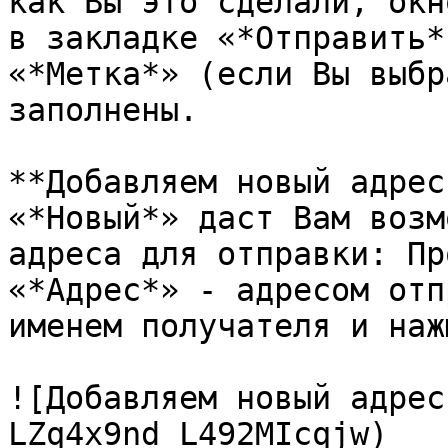
как Вы это сделали, окн
в закладке «*Отправить*
«*Метка*» (если Вы выбр
заполнены.

**Добавляем новый адрес
«*Новый*» даст Вам возм
адреса для отправки: Пр
«*Адрес*» - адресом отп
именем получателя и наж
![Добавляем новый адрес
LZq4x9nd_L492MIcqjw)
