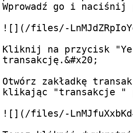
Wprowadź go i naciśnij 
![](/files/-LnMJdZRpIoY
Kliknij na przycisk "Ye
transakcję.&#x20;

Otwórz zakładkę transak
klikając "transakcje " 
![](/files/-LnMJfuXxbKd