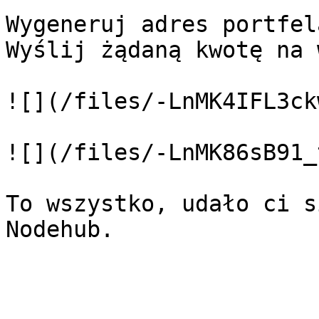
Wygeneruj adres portfel
Wyślij żądaną kwotę na 
![](/files/-LnMK4IFL3ck
![](/files/-LnMK86sB91_
To wszystko, udało ci s