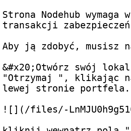
Strona Nodehub wymaga w
transakcji zabezpieczeń
Aby ją zdobyć, musisz n
&#x20;Otwórz swój lokal
"Otrzymaj ", klikając n
lewej stronie portfela.

![](/files/-LnMJU0h9g51
kliknij wewnątrz pola "