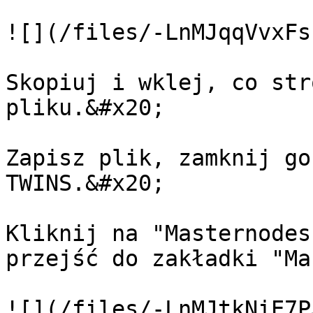
![](/files/-LnMJqqVvxFs
Skopiuj i wklej, co str
pliku.&#x20;

Zapisz plik, zamknij go
TWINS.&#x20;

Kliknij na "Masternodes
przejść do zakładki "Ma
![](/files/-LnMJtkNiE7P