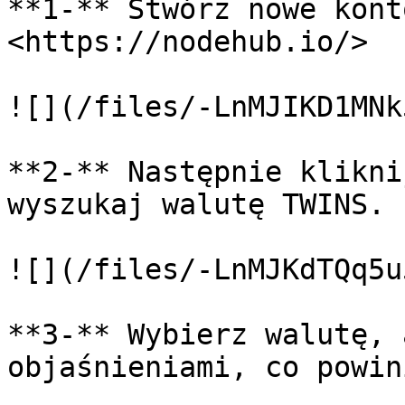
**1-** Stwórz nowe kont
<https://nodehub.io/>

![](/files/-LnMJIKD1MNk
**2-** Następnie klikni
wyszukaj walutę TWINS.

![](/files/-LnMJKdTQq5u
**3-** Wybierz walutę, 
objaśnieniami, co powin