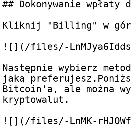
## Dokonywanie wpłaty d
Kliknij "Billing" w gór
![](/files/-LnMJya6Idds
Następnie wybierz metod
jaką preferujesz.Poniżs
Bitcoin'a, ale można wy
kryptowalut.

![](/files/-LnMK-rHJOWf