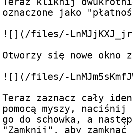
Teraz kliknij dwukrotni
oznaczone jako "płatnoś
![](/files/-LnMJjKXJ_jr
Otworzy się nowe okno z
![](/files/-LnMJm5sKmfJ
Teraz zaznacz cały iden
pomocą myszy, naciśnij 
go do schowka, a następ
"Zamknij", aby zamknąć 