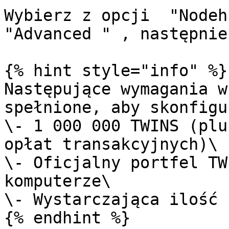
Wybierz z opcji  "Nodeh
"Advanced " , następnie
{% hint style="info" %}

Następujące wymagania w
spełnione, aby skonfigu
\- 1 000 000 TWINS (plu
opłat transakcyjnych)\

\- Oficjalny portfel TW
komputerze\

\- Wystarczająca ilość 
{% endhint %}
