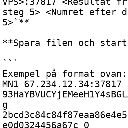
VPS>:37817 <Resultat fr
steg 5> <Numret efter d
5>`**

**Spara filen och start
```

Exempel på format ovan:

MN1 67.234.12.34:37817 
93HaYBVUCYjEMeeH1Y4sBGL
g 
2bcd3c84c84f87eaa86e4e5
e0d0324456a67c 0
