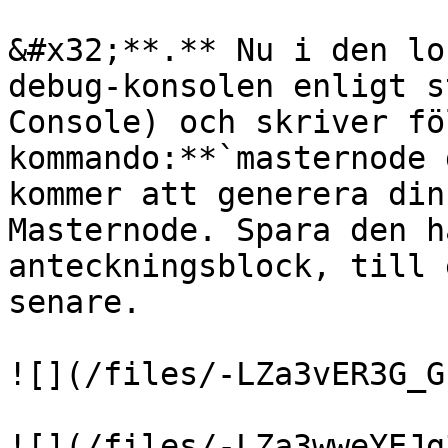
&#x32;**.** Nu i den lo
debug-konsolen enligt s
Console) och skriver fö
kommando:**`masternode 
kommer att generera din
Masternode. Spara den h
anteckningsblock, till 
senare.

![](/files/-LZa3vER3G_G
![](/files/-LZa3wweYEJg