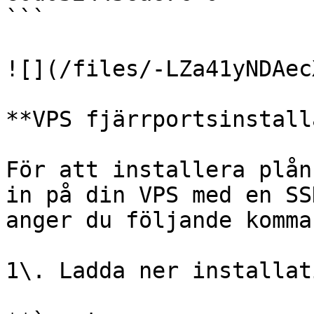
```

![](/files/-LZa41yNDAec
**VPS fjärrportsinstall
För att installera plån
in på din VPS med en SS
anger du följande komma
1\. Ladda ner installat