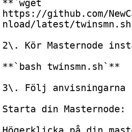
**`wget 
https://github.com/NewC
nload/latest/twinsmn.sh`
2\. Kör Masternode inst
**`bash twinsmn.sh`**

3\. Följ anvisningarna

Starta din Masternode:

Högerklicka på din mast