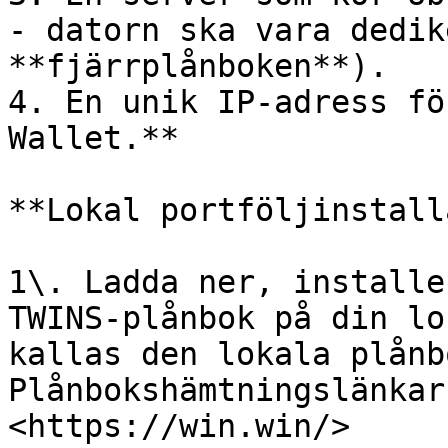
- datorn ska vara dedik
**fjärrplånboken**).

4. En unik IP-adress fö
Wallet.**

**Lokal portföljinstall
1\. Ladda ner, installe
TWINS-plånbok på din lo
kallas den lokala plånb
Plånbokshämtningslänkar
<https://win.win/>
