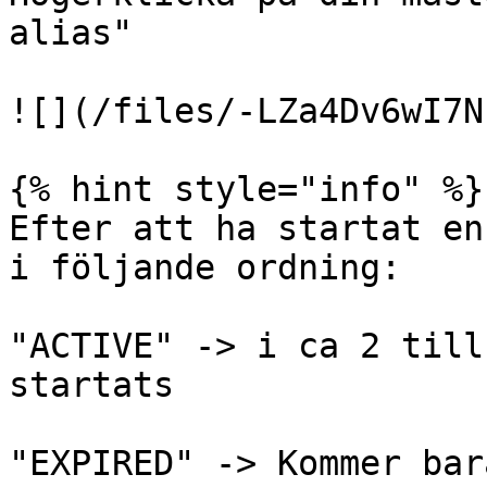
alias"

![](/files/-LZa4Dv6wI7N
{% hint style="info" %}

Efter att ha startat en
i följande ordning:

"ACTIVE" -> i ca 2 till
startats

"EXPIRED" -> Kommer bar