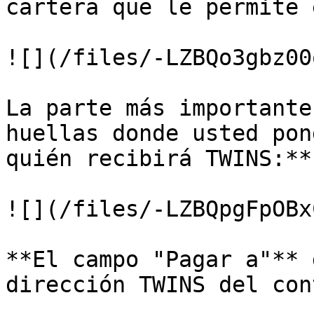
cartera que le permite 
![](/files/-LZBQo3gbz00
La parte más importante
huellas donde usted pon
quién recibirá TWINS:**

![](/files/-LZBQpgFpOBx
**El campo "Pagar a"** 
dirección TWINS del con