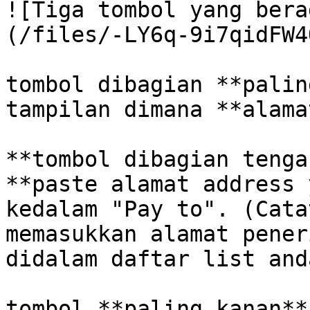
![Tiga tombol yang bera
(/files/-LY6q-9i7qidFW4
tombol dibagian **palin
tampilan dimana **alama
**tombol dibagian tenga
**paste alamat address 
kedalam "Pay to". (Cata
memasukkan alamat pener
didalam daftar list and
tombol **paling kanan**