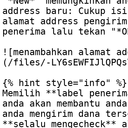
"*New*" memungkinkan an
address baru: Cukup isi
alamat address pengirim
penerima lalu tekan "*OK
![menambahkan alamat ad
(/files/-LY6sEWFIJlQPQs
{% hint style="info" %}

Memilih **label penerim
anda akan membantu anda
anda mengirim dana ters
**selalu mengecheck** a