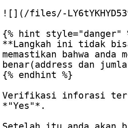
![](/files/-LY6tYKHYD53
{% hint style="danger" %
**Langkah ini tidak bis
memastikan bahwa anda m
benar(address dan jumla
{% endhint %}

Verifikasi inforasi ter
*"Yes"*.

Setelah itu anda akan b