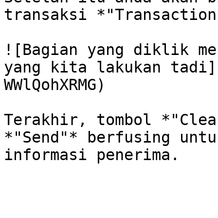
transaksi *"Transactions
![Bagian yang diklik me
yang kita lakukan tadi]
WWlQohXRMG)

Terakhir, tombol *"Clea
*"Send"* berfusing untu